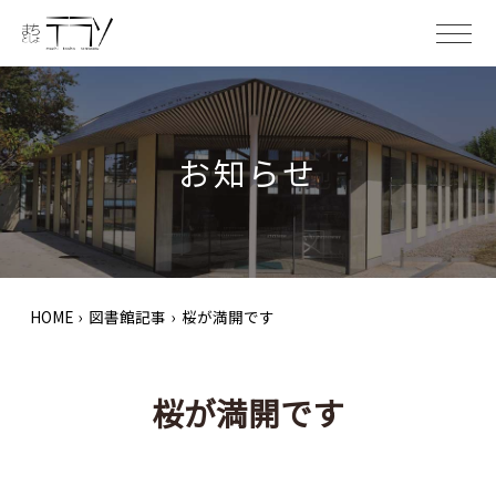
ME
お知らせ
HOME
›
図書館記事
›
桜が満開です
桜が満開です