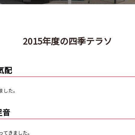
2015年度の四季テラソ
の気配
ました。
足音
ってきました。