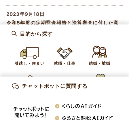
2023年9月18日
令和5年度の定期監査報告と決算審査に付した意
見について公表します
目的から探す
2022年9月12日
令和4年度の定期監査報告と決算審査に付した意
見について公表します
引越し・住まい
就職・仕事
結婚・離婚
2021年9月6日
チャットボットに質問する
令和3年度の定期監査報告と決算審査に付した意
出産・妊娠
子育て
高齢・介護
見について公表します
知りたい情報を検索
おくやみ
施設案内
行事・イベント