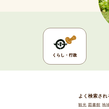
くらし・行政
よく検索され
観光
図書館
地