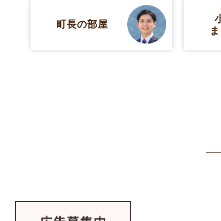
町長の部屋
ま