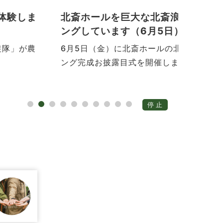
北斎ホールを巨大な北斎浪図でラッピ
栗ガ
ングしています（6月5日）
た（
6月5日（金）に北斎ホールの北斎浪図ラッピ
6月4
ング完成お披露目式を開催しました。
われま
停止