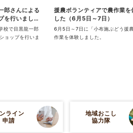
る
援農ボランティアで農作業を体験しま
た
した（6月5日～7日）
一郎
6月5日～7日に「小布施ぶどう援農隊」が農
いま
作業を体験しました。
ンライン
地域おこし
申請
協力隊