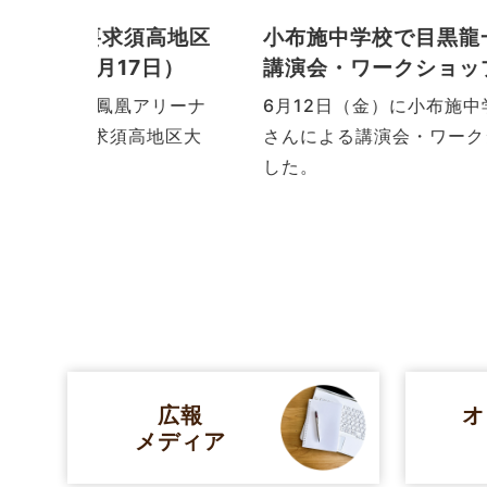
須高地区
小布施中学校で目黒龍一郎さんによ
7日）
講演会・ワークショップを行いまし
（6月12日）
凰アリーナ
6月12日（金）に小布施中学校で目黒龍
須高地区大
さんによる講演会・ワークショップを行
した。
広報
オ
メディア