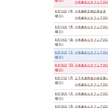
曜日
)
小布施丸なすフェア20
(
水
8月12日
小布施町定例記者会見
曜日
)
小布施丸なすフェア20
(
木
8月13日
小布施丸なすフェア20
曜日
)
(
金
8月14日
小布施丸なすフェア20
曜日
)
(
土
8月15日
小布施丸なすフェア20
曜日
)
(
日
8月16日
小布施丸なすフェア20
曜日
)
(
月
8月17日
上下水道料金の改定案
曜日
)
小布施丸なすフェア20
(
火
8月18日
小布施丸なすフェア20
曜日
)
(
水
8月19日
小布施丸なすフェア20