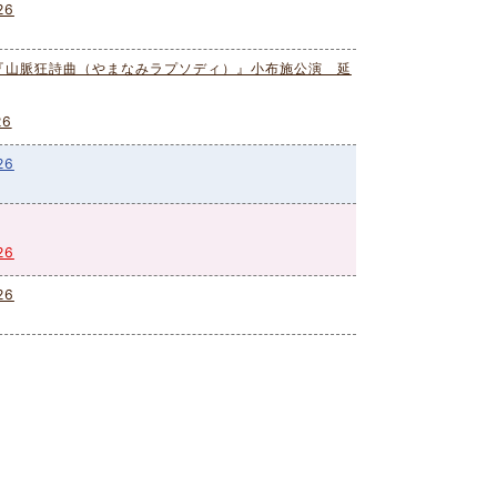
26
『山脈狂詩曲（やまなみラプソディ）』小布施公演 延
6
26
26
26