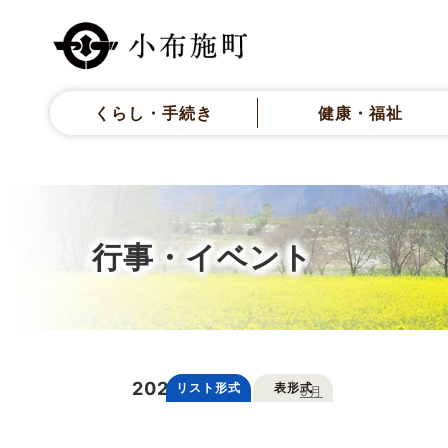
くらし・手続き
健康・福祉
行事・イベント
2026年
8月
リスト形式
表形式
7月
9月