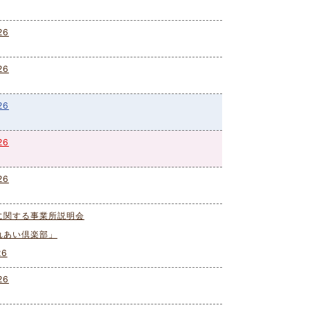
26
26
26
26
26
に関する事業所説明会
れあい倶楽部」
6
26