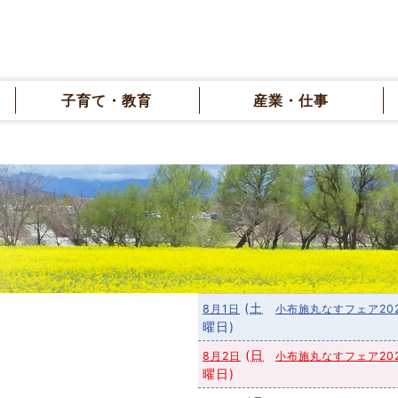
子育て・教育
産業・仕事
(
土
8月1日
小布施丸なすフェア20
曜日
)
(
日
8月2日
小布施丸なすフェア20
曜日
)