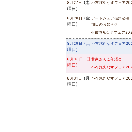
(
木
8月27日
小布施丸なすフェア20
曜日
)
(
金
8月28日
アートシェア信州公演
曜日
)
期日のお知らせ
小布施丸なすフェア202
(
土
8月29日
小布施丸なすフェア20
曜日
)
(
日
8月30日
林家あんこ落語会
曜日
)
小布施丸なすフェア20
(
月
8月31日
小布施丸なすフェア20
曜日
)