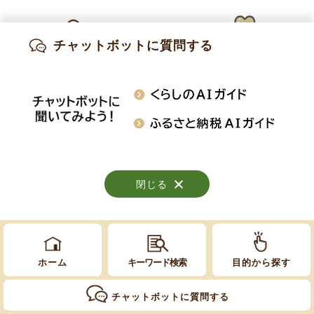
Copyright © Obuse Town. All rights reserved.
チャットボットに質問する
出産・妊娠
子育て
高齢・介護
知りたい情報を検索
おくやみ
施設案内
行事・イベント
閉じる
閉じる
閉じる
ホーム
キーワード検索
目的から探す
チャットボットに質問する