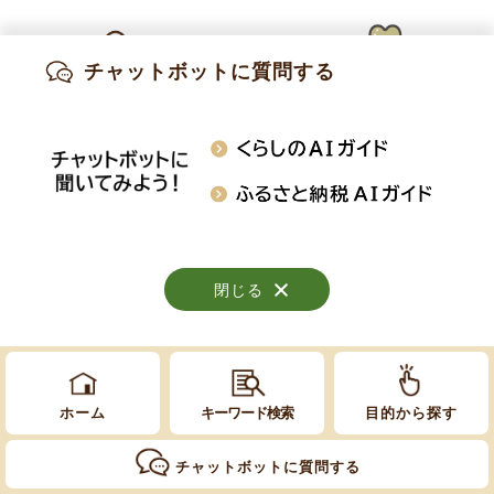
Copyright © Obuse Town. All rights reserved.
チャットボットに質問する
出産・妊娠
子育て
高齢・介護
知りたい情報を検索
おくやみ
施設案内
行事・イベント
閉じる
閉じる
閉じる
ホーム
キーワード検索
目的から探す
チャットボットに質問する