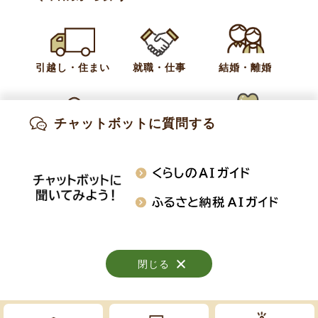
カテゴリー
平成27年 小布施町議会
引越し・住まい
就職・仕事
結婚・離婚
お問い合わせ
議会事務局
チャットボットに質問する
出産・妊娠
子育て
高齢・介護
電話:
026-214-9112
知りたい情報を検索
おくやみ
施設案内
行事・イベント
閉じる
閉じる
閉じる
Copyright © Obuse Town. All rights reserved.