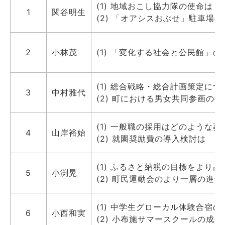
(1) 地域おこし協力隊の使命は
1
関谷明生
(2) 「オアシスおぶせ」駐車場
2
小林茂
(1) 「変化する社会と公民館」
(1) 総合戦略・総合計画策定につ
3
中村雅代
(2) 町における男女共同参画の
(1) 一般職の採用はどのような
4
山岸裕始
(2) 就園奨励費の導入検討は
(1) ふるさと納税の目標をより高
5
小渕晃
(2) 町民運動会のより一層の進化
(1) 中学生グローカル体験合宿
6
小西和実
(2) 小布施サマースクールの成