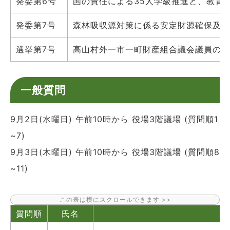
発委第6号
国の責任による35人学級推進と、教育
発委第7号
森林吸収源対策に係る安定財源確保及び
選挙第7号
高山村外一市一町財産組合議会議員の選
一般質問
9月2日(水曜日) 午前10時から 役場3階議場 (質問順1
~7)
9月3日(木曜日) 午前10時から 役場3階議場 (質問順8
~11)
質問順
氏名