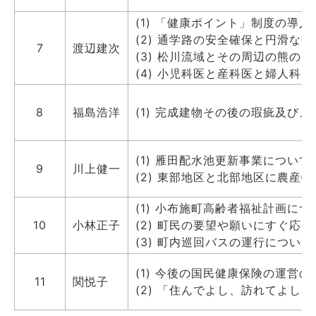
(1) 「健康ポイント」制度の導
(2) 通学路の安全確保と円滑な
7
渡辺建次
(3) 松川流域とその周辺の熊の
(4) 小児科医と産科医と婦人科
8
福島浩洋
(1) 完成建物その後の瑕疵及び
(1) 雁田配水池更新事業について
9
川上健一
(2) 東部地区と北部地区に農産
(1) 小布施町高齢者福祉計画につ
10
小林正子
(2) 町民の要望や願いにすぐ
(3) 町内巡回バスの運行について
(1) 今後の国民健康保険の運営
11
関悦子
(2) 「住んでよし、訪れてよし