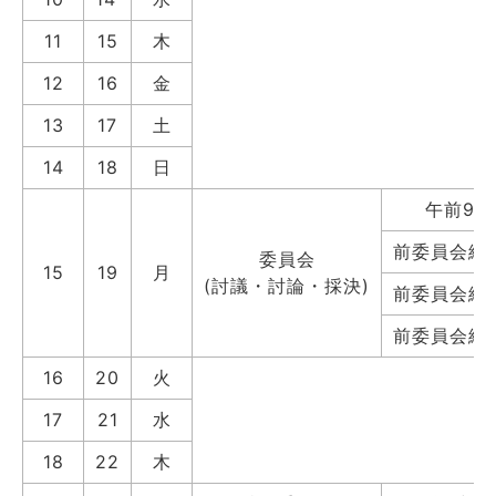
11
15
木
12
16
金
13
17
土
14
18
日
午前9時
前委員会終
委員会
15
19
月
(討議・討論・採決)
前委員会終
前委員会終
16
20
火
17
21
水
18
22
木