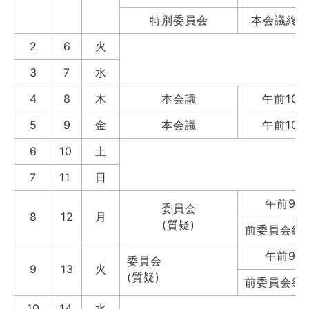
特別委員会
本会議終
2
6
火
3
7
水
4
8
木
本会議
午前10
5
9
金
本会議
午前10
6
10
土
7
11
日
午前9時
委員会
8
12
月
(質疑)
前委員会終
午前9時
委員会
9
13
火
(質疑)
前委員会終
10
14
水