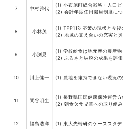
(1) 小布施町総合戦略・人口ビ
7
中村雅代
(2) 会計年度任用職員制度につい
(1) TPP11対応策の現状と今後
8
小林茂
(2) 地域の支え合いの充実と災
(1) 学校給食は地元産の農産物を
9
小渕晃
(2) ふるさと納税の成果を評価
10
川上健一
(1) 農地を維持できない現況の打
(1) 長野県国民健康保険運営方
11
関谷明生
(2) 朝食欠食児童への取り組みは
12
福島浩洋
(1) 東大先端研のケーススタデ