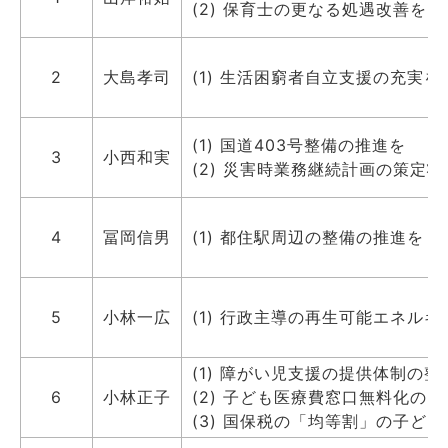
(2) 保育士の更なる処遇改善を
2
大島孝司
(1) 生活困窮者自立支援の充実を
(1) 国道403号整備の推進を
3
小西和実
(2) 災害時業務継続計画の策定状
4
冨岡信男
(1) 都住駅周辺の整備の推進を
5
小林一広
(1) 行政主導の再生可能エネル
(1) 障がい児支援の提供体制の
6
小林正子
(2) 子ども医療費窓口無料化
(3) 国保税の「均等割」の子ど