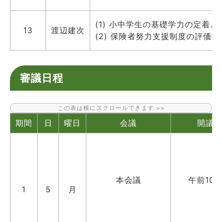
(1) 小中学生の基礎学力の定着
13
渡辺建次
(2) 保険者努力支援制度の評価
審議日程
期間
日
曜日
会議
開議
本会議
午前10
1
5
月