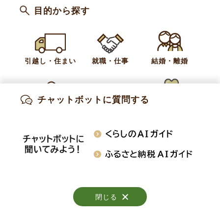
目的から探す
令和元年5月号 町報おぶせの音訳データ
引越し・住まい
就職・仕事
結婚・離婚
お問い合わせ
総務課 総務係
チャットボットに質問する
出産・妊娠
子育て
高齢・介護
電話:
026-214-9102
知りたい情報を検索
おくやみ
施設案内
行事・イベント
閉じる
閉じる
閉じる
Copyright © Obuse Town. All rights reserved.