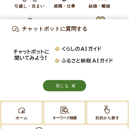
引越し・住まい
就職・仕事
結婚・離婚
中間前金払請求書（様式第3号） (DOCX 17.5
KB)
チャットボットに質問する
出産・妊娠
子育て
高齢・介護
カテゴリー
申請・制度
知りたい情報を検索
おくやみ
施設案内
行事・イベント
閉じる
閉じる
閉じる
Copyright © Obuse Town. All rights reserved.
ホーム
キーワード検索
目的から探す