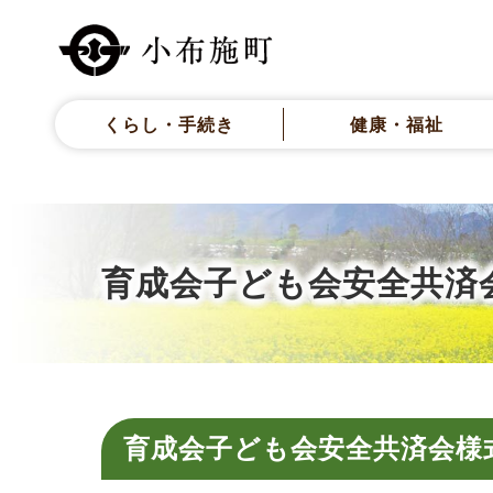
くらし・手続き
健康・福祉
育成会子ども会安全共済
育成会子ども会安全共済会様