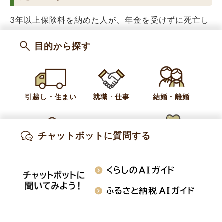
3年以上保険料を納めた人が、年金を受けずに死亡し
た場合、納めた年数に応じて支給されます。
目的から探す
カテゴリー
健康保険・国民年金
引越し・住まい
就職・仕事
結婚・離婚
お問い合わせ
健康福祉課 国保年金係
チャットボットに質問する
出産・妊娠
子育て
高齢・介護
電話:
026-214-9107
知りたい情報を検索
おくやみ
施設案内
行事・イベント