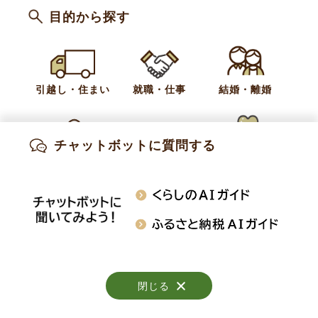
目的から探す
カテゴリー
農業者の方へ
引越し・住まい
就職・仕事
結婚・離婚
お問い合わせ
産業振興課 商工振興係
チャットボットに質問する
出産・妊娠
子育て
高齢・介護
電話:
026-214-9104
知りたい情報を検索
おくやみ
施設案内
行事・イベント
閉じる
閉じる
閉じる
Copyright © Obuse Town. All rights reserved.