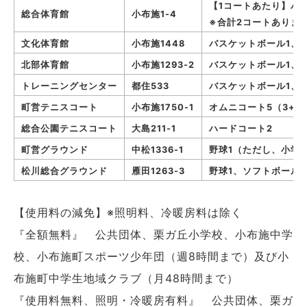
【1コートあたり】バ
総合体育館
小布施1-4
※合計2コートありま
文化体育館
小布施1448
バスケットボール1、
北部体育館
小布施1293-2
バスケットボール1、
トレーニングセンター
都住533
バスケットボール1、
町営テニスコート
小布施1750-1
オムニコート5（3+2
総合公園テニスコート
大島211-1
ハードコート2
町営グラウンド
中松1336-1
野球1（ただし、小学
松川総合グラウンド
雁田1263-3
野球1、ソフトボール1
【使用料の減免】※照明料、冷暖房料は除く
『全額無料』 公共団体、栗ガ丘小学校、小布施中学
校、小布施町スポーツ少年団（週8時間まで）及び小
布施町中学生地域クラブ（月48時間まで）
『使用料無料、照明・冷暖房有料』 公共団体、栗ガ