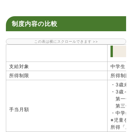
制度内容の比較
支給対象
中学生
所得制限
所得制限
・3歳未満
・3歳～
第一子・第
第三子以降
手当月額
・中学生:
※児童を
所得「上