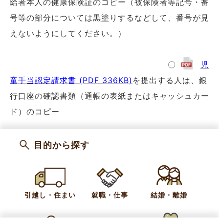
給者本人の健康保険証のコピー（被保険者等記号・番
号等の部分については黒塗りするなどして、番号が見
えないようにしてください。）
〇
児
童手当認定請求書 (PDF 336KB)
を提出する人は、銀
行口座の確認書類（通帳の表紙またはキャッシュカー
ド）のコピー
カテゴリー
妊娠・出産
子育て
目的から探す
引っ越し・住まい
妊娠・出産
未就学児
小・中学校
児童福祉
引越し・住まい
就職・仕事
結婚・離婚
お問い合わせ