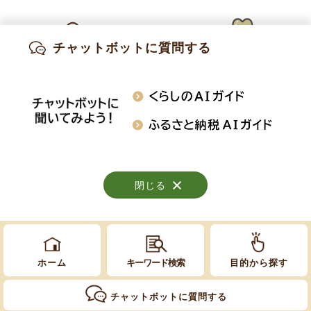
お問い合わせ
建設水道課 上下水道係
チャットボットに質問する
出産・妊娠
子育て
高齢・介護
電話:
026-214-9106
知りたい情報を検索
おくやみ
施設案内
行事・イベント
閉じる
閉じる
閉じる
Copyright © Obuse Town. All rights reserved.
ホーム
キーワード検索
目的から探す
チャットボットに質問する