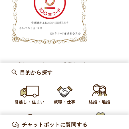
カテゴリー
お知らせ
農業者の方へ
目的から探す
お問い合わせ
引越し・住まい
就職・仕事
結婚・離婚
小布施町町全体活性化協議会事務局（小布施町
産業振興課内）
電話:
026-214-9104
チャットボットに質問する
Fax:
026-247-3113