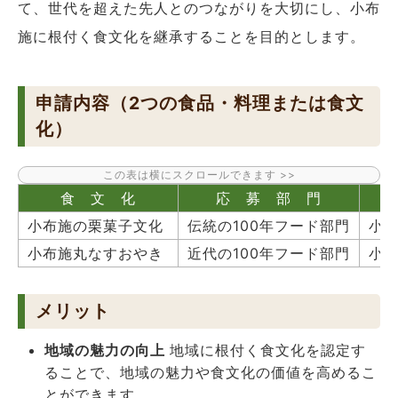
て、世代を超えた先人とのつながりを大切にし、小布
施に根付く食文化を継承することを目的とします。
申請内容（2つの食品・料理または食文
化）
食 文 化
応 募 部 門
小布施の栗菓子文化
伝統の100年フード部門
小布
小布施丸なすおやき
近代の100年フード部門
小
メリット
地域の魅力の向上
地域に根付く食文化を認定す
ることで、地域の魅力や食文化の価値を高めるこ
とができます。