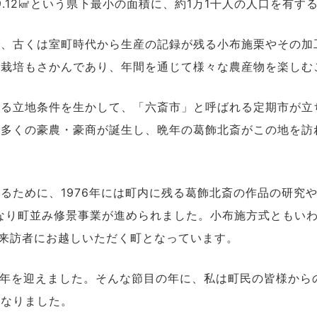
.12㎢という県下最小の面積に、約1万1千人の人口を有す
で、古くは室町時代から生産の記録が残る小布施栗やその加
樹栽培もさかんであり、年間を通じて様々な農産物を楽しむ
わる立地条件を生かして、「六斎市」と呼ばれる定期市が立
は多くの豪農・豪商が誕生し、晩年の葛飾北斎がこの地を訪
るために、1976年には町内に残る葛飾北斎の作品の研究
となり町並み修景事業が進められました。小布施方式ともい
る来訪者にお越しいただく町となっています。
の年を迎えました。そんな節目の年に、私は町民の皆様から
となりました。