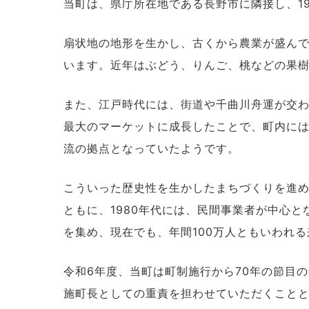
当町は、県庁所在地である長野市に隣接し、19
扇状地の地形を生かし、古くから農業が盛ん
います。近年はぶどう、りんご、桃などの果
また、江戸時代には、街道や千曲川舟運が交
最大のマーケットに成長したことで、町内に
流の拠点となっていたようです。
こういった歴史性を生かしたまちづくりを進め
ともに、1980年代には、民間事業者が中心
を集め、現在でも、年間100万人ともいわれ
令和6年度、当町は町制施行から70年の節目
施町長としての重責を担わせていただくこと