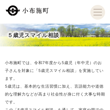
５歳児スマイル相談
小布施町では、令和7年度から5歳児（年中児）のお
子さんを対象に「5歳児スマイル相談」を実施してい
ます。
5歳児は、基本的な生活習慣に加え、言語能力や道徳
的な理解力などが高まり社会性が身に付く大事な時期
です。
この「5歳児スマイル相談」を通して、家庭や園での