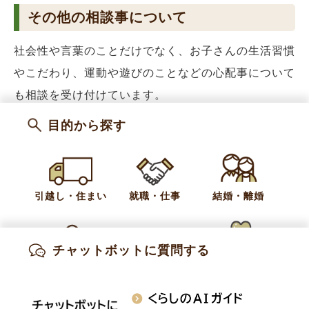
その他の相談事について
社会性や言葉のことだけでなく、お子さんの生活習慣
やこだわり、運動や遊びのことなどの心配事について
も相談を受け付けています。
目的から探す
カテゴリー
妊娠・出産
子育て
入園・入学
妊娠・出産
未就学児
児童福祉
引越し・住まい
就職・仕事
結婚・離婚
お問い合わせ
教育委員会 子ども課 子ども家庭支援係
チャットボットに質問する
出産・妊娠
子育て
高齢・介護
電話:
026-214-9117