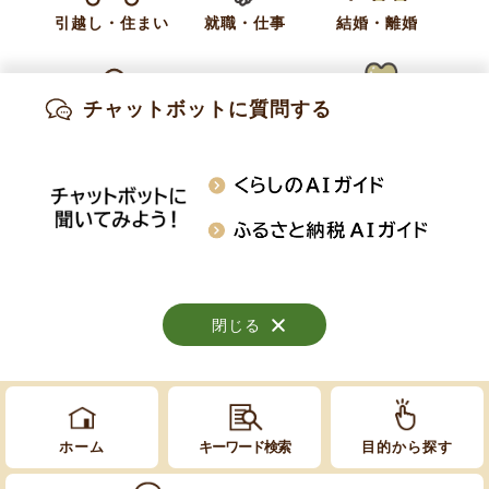
引越し・住まい
就職・仕事
結婚・離婚
お問い合わせ
総務課 広報情報係
チャットボットに質問する
出産・妊娠
子育て
高齢・介護
電話:
026-214-9101
知りたい情報を検索
おくやみ
施設案内
行事・イベント
閉じる
閉じる
閉じる
Copyright © Obuse Town. All rights reserved.
ホーム
キーワード検索
目的から探す