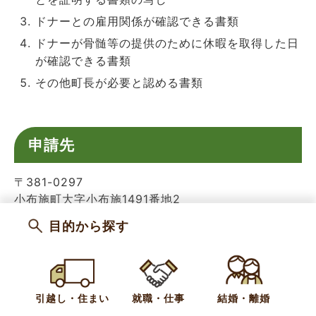
ドナーとの雇用関係が確認できる書類
ドナーが骨髄等の提供のために休暇を取得した日
が確認できる書類
その他町長が必要と認める書類
申請先
〒381-0297
小布施町大字小布施1491番地2
小布施町健康福祉課 健康係
目的から探す
カテゴリー
お知らせ
健康・福祉
健康づくり
お問い合わせ
引越し・住まい
就職・仕事
結婚・離婚