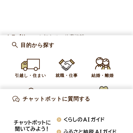
カテゴリー
お知らせ
体育施設
プレスリリース
目的から探す
お問い合わせ
引越し・住まい
就職・仕事
結婚・離婚
教育委員会 生涯学習課 生涯学習・スポーツ振
興係
チャットボットに質問する
電話:
026-214-9111
出産・妊娠
子育て
高齢・介護
E-Mail:
gakushu@town.obuse.nagano.jp