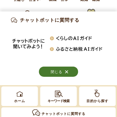
企画財政課 企画交流係
電話:
026-214-9102
チャットボットに質問する
Fax:
026-247-3113
出産・妊娠
子育て
高齢・介護
E-Mail:
kikaku@town.obuse.nagano.jp
知りたい情報を検索
おくやみ
施設案内
行事・イベント
閉じる
閉じる
閉じる
Copyright © Obuse Town. All rights reserved.
ホーム
キーワード検索
目的から探す
チャットボットに質問する