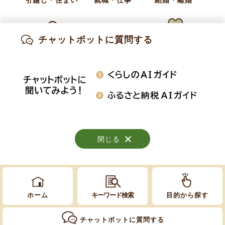
企画財政課 企画交流係
電話:
026-214-9102
チャットボットに質問する
Fax:
026-247-3113
出産・妊娠
子育て
高齢・介護
E-Mail:
kikaku@town.obuse.nagano.jp
知りたい情報を検索
おくやみ
施設案内
行事・イベント
閉じる
閉じる
閉じる
Copyright © Obuse Town. All rights reserved.
ホーム
キーワード検索
目的から探す
チャットボットに質問する