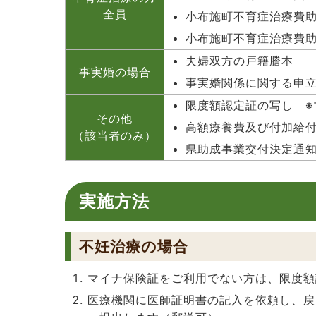
全員
小布施町不育症治療費助
小布施町不育症治療費助
夫婦双方の戸籍謄本
事実婚の場合
事実婚関係に関する申
限度額認定証の写し 
その他
高額療養費及び付加給
（該当者のみ）
県助成事業交付決定通
実施方法
不妊治療の場合
マイナ保険証をご利用でない方は、限度額
医療機関に医師証明書の記入を依頼し、戻