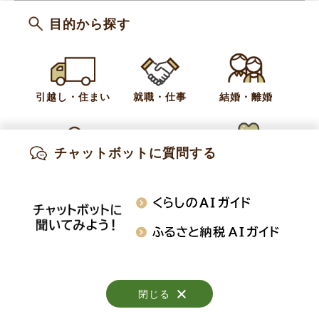
目的から探す
カテゴリー
相談窓口
支援・相談
お問い合わせ
引越し・住まい
就職・仕事
結婚・離婚
健康福祉課 地域福祉係
チャットボットに質問する
電話:
026-214-9118
出産・妊娠
子育て
高齢・介護
Fax:
026-247-3113
知りたい情報を検索
おくやみ
施設案内
行事・イベント
閉じる
閉じる
閉じる