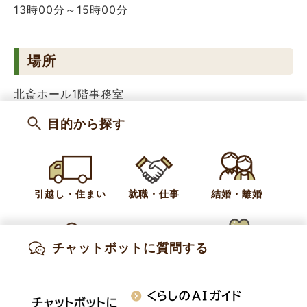
13時00分～15時00分
場所
北斎ホール1階事務室
目的から探す
カテゴリー
相談窓口
支援・相談
お問い合わせ
引越し・住まい
就職・仕事
結婚・離婚
健康福祉課 地域福祉係
チャットボットに質問する
電話:
026-214-9108
出産・妊娠
子育て
高齢・介護
Fax:
026-247-3113