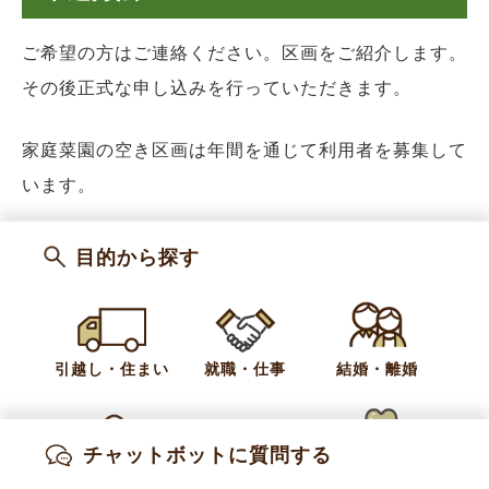
ご希望の方はご連絡ください。区画をご紹介します。
その後正式な申し込みを行っていただきます。
家庭菜園の空き区画は年間を通じて利用者を募集して
います。
カテゴリー
お知らせ
家庭菜園
目的から探す
お問い合わせ
引越し・住まい
就職・仕事
結婚・離婚
産業振興課 農業振興係
電話:
026-214-9115
チャットボットに質問する
Fax:
026-247-3113
出産・妊娠
子育て
高齢・介護
E-Mail:
nougyou@town.obuse.nagano.jp