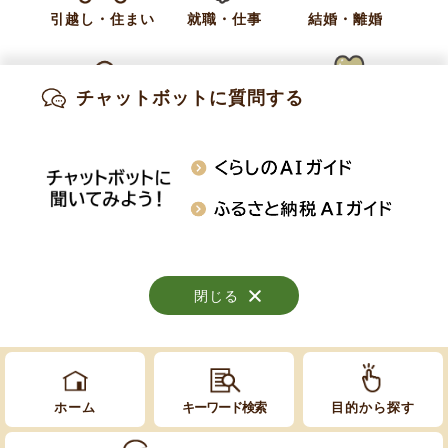
お問い合わせ
引越し・住まい
就職・仕事
結婚・離婚
産業振興課 農業振興係
チャットボットに質問する
電話:
026-214-9115
出産・妊娠
子育て
高齢・介護
E-Mail:
nougyou@town.obuse.nagano.jp
知りたい情報を検索
おくやみ
施設案内
行事・イベント
閉じる
閉じる
閉じる
Copyright © Obuse Town. All rights reserved.
ホーム
キーワード検索
目的から探す