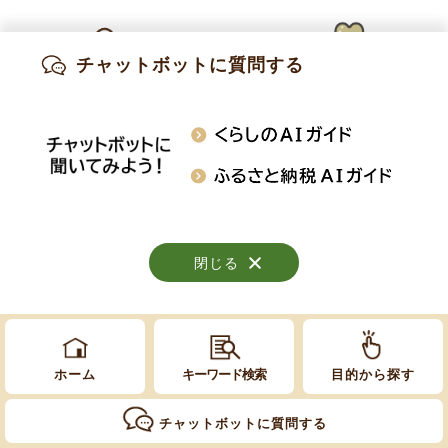
Copyright © Obuse Town. All rights reserved.
チャットボットに質問する
出産・妊娠
子育て
高齢・介護
知りたい情報を検索
おくやみ
施設案内
行事・イベント
閉じる
閉じる
閉じる
ホーム
キーワード検索
目的から探す
チャットボットに質問する