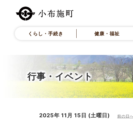
くらし・手続き
健康・福祉
行事・イベント
2025年
11月
15日
(土
曜日
)
前の日