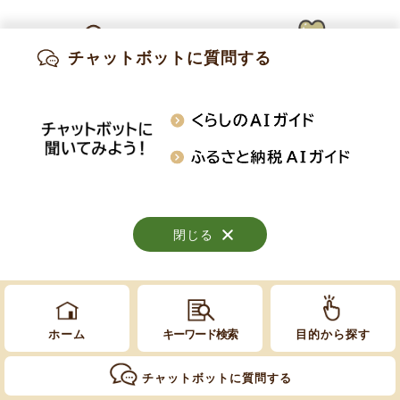
チャットボットに質問する
出産・妊娠
子育て
高齢・介護
Copyright © Obuse Town. All rights reserved.
知りたい情報を検索
おくやみ
施設案内
行事・イベント
閉じる
閉じる
閉じる
ホーム
キーワード検索
目的から探す
チャットボットに質問する