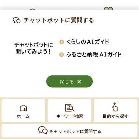
Copyright © Obuse Town. All rights reserved.
チャットボットに質問する
出産・妊娠
子育て
高齢・介護
知りたい情報を検索
おくやみ
施設案内
行事・イベント
閉じる
閉じる
閉じる
ホーム
キーワード検索
目的から探す
チャットボットに質問する