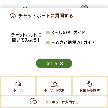
Copyright © Obuse Town. All rights reserved.
チャットボットに質問する
出産・妊娠
子育て
高齢・介護
知りたい情報を検索
おくやみ
施設案内
行事・イベント
閉じる
閉じる
閉じる
ホーム
キーワード検索
目的から探す
チャットボットに質問する