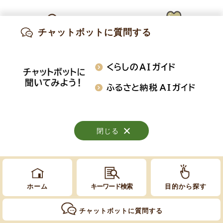
Copyright © Obuse Town. All rights reserved.
チャットボットに質問する
出産・妊娠
子育て
高齢・介護
知りたい情報を検索
おくやみ
施設案内
行事・イベント
閉じる
閉じる
閉じる
ホーム
キーワード検索
目的から探す
チャットボットに質問する