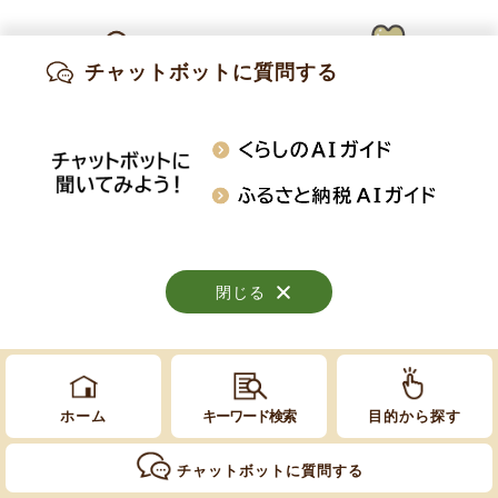
Copyright © Obuse Town. All rights reserved.
チャットボットに質問する
出産・妊娠
子育て
高齢・介護
知りたい情報を検索
おくやみ
施設案内
行事・イベント
閉じる
閉じる
閉じる
ホーム
キーワード検索
目的から探す
チャットボットに質問する