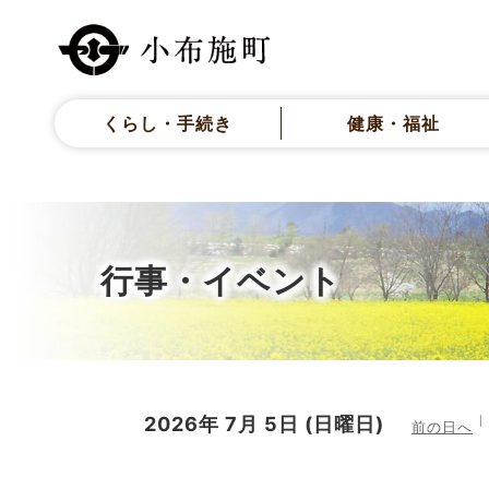
くらし・手続き
健康・福祉
行事・イベント
2026年
7月
5日
(日
曜日
)
前の日へ