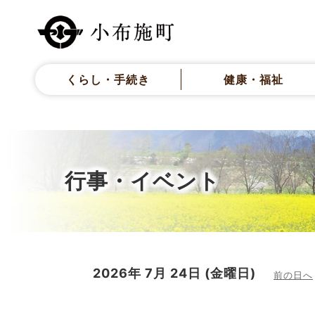
くらし・手続き
健康・福祉
行事・イベント
2026年
7月
24日
(金
曜日
)
前の日へ