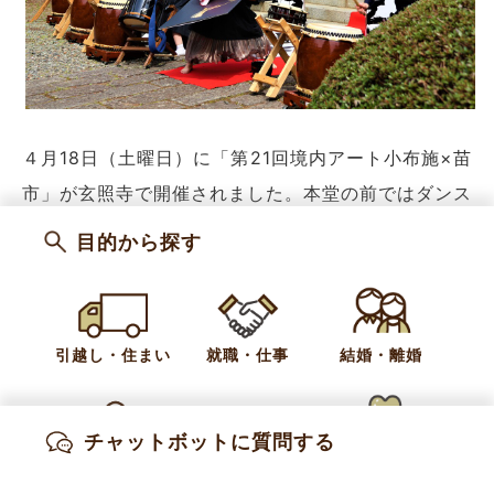
４月18日（土曜日）に「第21回境内アート小布施×苗
市」が玄照寺で開催されました。本堂の前ではダンス
とチェロとパーカッションのコラボや和太鼓演奏に合
目的から探す
わせた書道のライブパフォーマンスが行われ、千年の
森エリアには飲食、クラフトのお店が並びました。
引越し・住まい
就職・仕事
結婚・離婚
町内にお住まいの酒井さん（松村）は、「百貨店のよ
うな量販店にはない、お気に入りの一点ものを探し出
すのがおもしろくて、つい足を運んでしまいます」
チャットボットに質問する
と、この日もショップ巡りを楽しんでいました。
出産・妊娠
子育て
高齢・介護