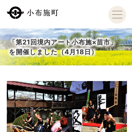
「第21回境内アート小布施×苗市」
を開催しました（4月18日）