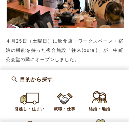
４月25日（土曜日）に飲食店・ワークスペース・宿
泊の機能を持った複合施設「往来(ourai)」が、中町
公会堂の隣にオープンしました。
「往来」は、もともと豆腐屋として営まれていた店舗
目的から探す
兼住宅だった建物を、多くの人の手を借りながらリノ
ベーションしてできた施設です。
引越し・住まい
就職・仕事
結婚・離婚
当日はたくさんの関係者とその友人・知人や報道陣が
集まりました。加えて、知らずに通りかかった近所の