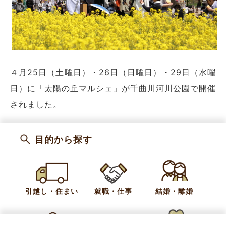
４月25日（土曜日）・26日（日曜日）・29日（水曜
日）に「太陽の丘マルシェ」が千曲川河川公園で開催
されました。
会場では、ひらひらと舞い散る桜の風情と、今を盛り
目的から探す
と咲き誇る菜の花が見事に競演し、訪れた人々を魅了
していました。見頃を迎えた黄色いじゅうたんをバッ
クに、多くの人が記念撮影を楽しんでいました。
引越し・住まい
就職・仕事
結婚・離婚
長野市から来た人は、「桜は散り際ですが、菜の花が