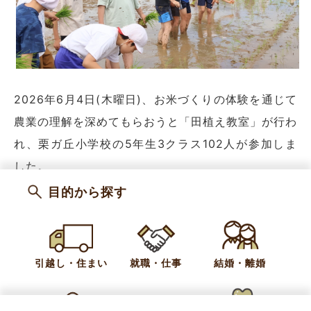
2026年6月4日(木曜日)、お米づくりの体験を通じて
農業の理解を深めてもらおうと「田植え教室」が行わ
れ、栗ガ丘小学校の5年生3クラス102人が参加しま
した。
目的から探す
友達とにぎやかに植える子、真剣に苗を植える子な
ど、それぞれが田んぼの中で格闘していました。
引越し・住まい
就職・仕事
結婚・離婚
参加した児童は｢田植えの大変さやお米の大切さを学
べました。大きくおいしく育ってほしいです｣と感想