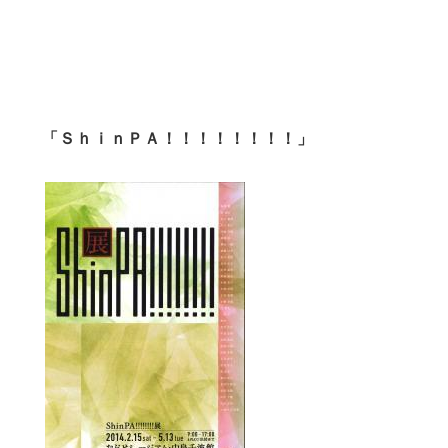
「ＳｈｉｎＰＡ！！！！！！！！」