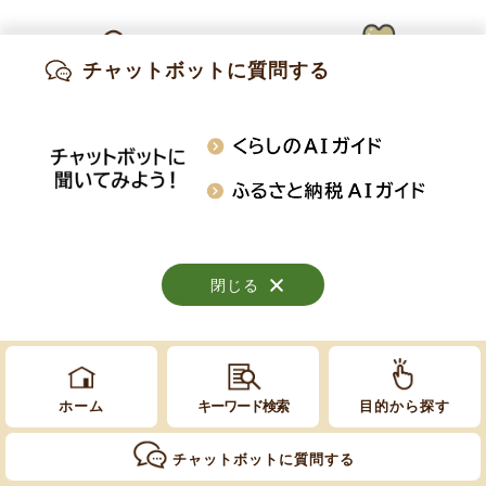
平成26年8月1日（金曜日）～10月7日（火曜
チャットボットに質問する
日）
出産・妊娠
子育て
高齢・介護
現在軽井沢で制作活動を行いながら、国内外で
ガラス作品を発表し続けている増田洋美の個
知りたい情報を検索
展。展示室のみならず中庭やオープンガーデン
おくやみ
施設案内
行事・イベント
オーナーに協力をいただきながら町内各所に作
品を設置した。特に回廊では風鈴を吊るし、ち
閉じる
閉じる
閉じる
ょうど会期が夏だったこともあり、涼しげで美
しい音色を響かせていた。
ホーム
キーワード検索
目的から探す
イベント：
チャットボットに質問する
・作家によるギャラリートーク( 8月2日）