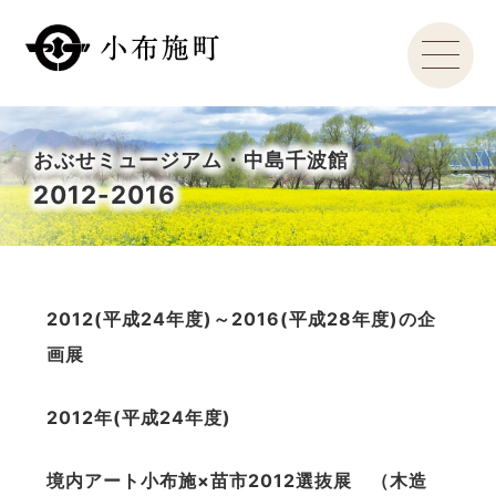
おぶせミュージアム・中島千波館
2012-2016
2012(
平成
24
年度
)
～
2016(
平成
28
年度
)
の企
画展
2012
年
(
平成
24
年度
)
境内アート小布施
×
苗市
2012
選抜展 （木造