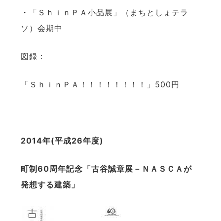
・「ＳｈｉｎＰＡ小品展」（まちとしょテラ
ソ）会期中
図録：
「ＳｈｉｎＰＡ！！！！！！！！」500円
2014
年
(
平成
26
年度
)
町制
60
周年記念「古谷誠章展－ＮＡＳＣＡが
発想する建築」