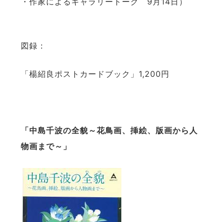
・作家によるギャラリートーク 9月14日）
図録：
「楊紹良ポストカードブック」1,200円
「中島千波の全貌～花鳥画、挿絵、版画から人
物画まで～」