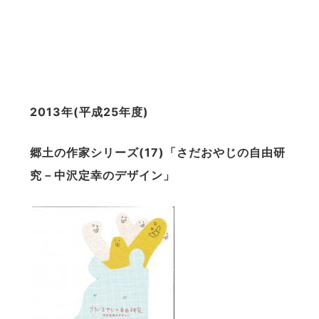
2013
年
(
平成
25
年度
)
郷土の作家シリーズ
(17)
「さだおやじの自由研
究－中沢定幸のデザイン」