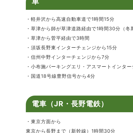
車
・軽井沢から高速自動車道で1時間15分
・草津から師が草津道路経由で1時間30分（冬
・草津から菅平経由で3時間
・須坂長野東インターチェンジから15分
・信州中野インターチェンジから7分
・小布施パーキングエリ・アスマートインターチ
・国道18号線豊野信号から4分
電車（JR・長野電鉄）
・東京方面から
東京から長野まで（新幹線）1時間30分