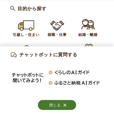
メールアドレス:kaigo@kokuho.nagano.jp
目的から探す
カテゴリー
介護保険
引越し・住まい
就職・仕事
結婚・離婚
お問い合わせ
健康福祉課 高齢者福祉係
チャットボットに質問する
出産・妊娠
子育て
高齢・介護
電話:
026--214-9108
知りたい情報を検索
おくやみ
施設案内
行事・イベント
閉じる
閉じる
閉じる