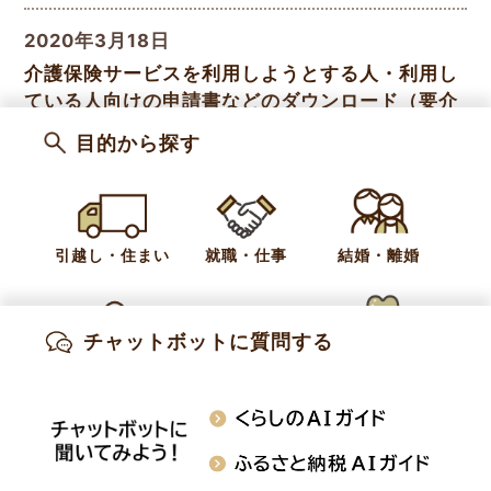
2020年3月18日
介護保険サービスを利用しようとする人・利用し
ている人向けの申請書などのダウンロード（要介
護認定・サービス利用料等の軽減・特定福祉用具
目的から探す
の購入・住宅改修等）
2020年3月6日
介護保険在宅サービス利用料の助成（町福祉基金
引越し・住まい
就職・仕事
結婚・離婚
事業）
チャットボットに質問する
2020年3月6日
出産・妊娠
子育て
高齢・介護
介護保険の苦情・相談窓口
知りたい情報を検索
おくやみ
施設案内
行事・イベント