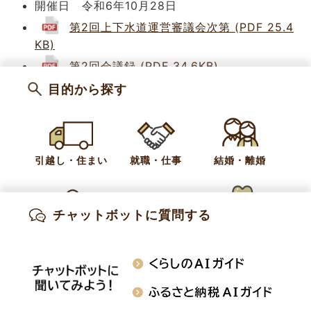
開催日 令和6年10月28日
第2回上下水道運営審議会次第 (PDF 25.4
KB)
第2回会議録 (PDF 34.6KB)
目的から探す
第1回目
引越し・住まい
就職・仕事
結婚・離婚
開催日 令和6年6月17日
第1回上下水道運営審議会次第 (PDF 30.1K
B)
チャットボットに質問する
出産・妊娠
子育て
高齢・介護
カテゴリー
お知らせ
上下水道
知りたい情報を検索
おくやみ
施設案内
行事・イベント