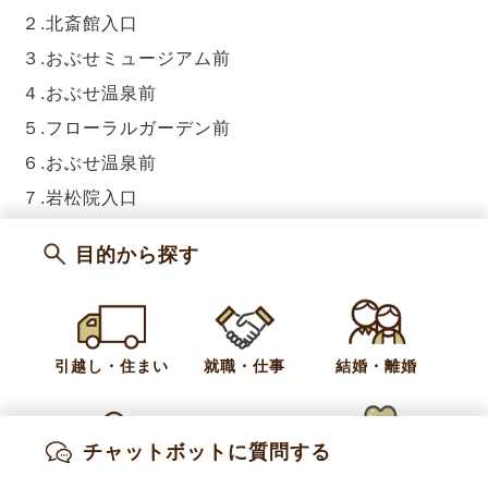
２.北斎館入口
３.おぶせミュージアム前
４.おぶせ温泉前
５.フローラルガーデン前
６.おぶせ温泉前
７.岩松院入口
目的から探す
カテゴリー
新着情報
お知らせ
観光
引越し・住まい
就職・仕事
結婚・離婚
お問い合わせ
チャットボットに質問する
産業振興課 商工振興係
出産・妊娠
子育て
高齢・介護
電話:
026-214-9104