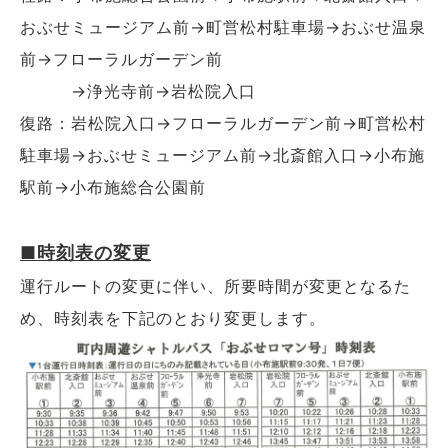
おぶせミュージアム前→町営松村駐車場→おぶせ温泉
前→フローラルガーデン前
→浄光寺前→岩松院入口
復路：岩松院入口→フローラルガーデン前→町営松村
駐車場→おぶせミュージアム前→北斎館入口→小布施
駅前→小布施総合公園前
■時刻表の変更
運行ルートの変更に伴い、所要時間が変更となるた
め、時刻表を下記のとおり変更します。